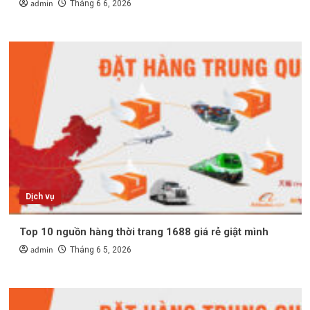
admin
Tháng 6 6, 2026
Dịch vụ
Top 10 nguồn hàng thời trang 1688 giá rẻ giật mình
admin
Tháng 6 5, 2026