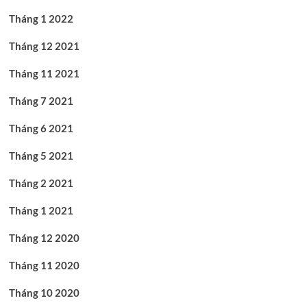
Tháng 1 2022
Tháng 12 2021
Tháng 11 2021
Tháng 7 2021
Tháng 6 2021
Tháng 5 2021
Tháng 2 2021
Tháng 1 2021
Tháng 12 2020
Tháng 11 2020
Tháng 10 2020