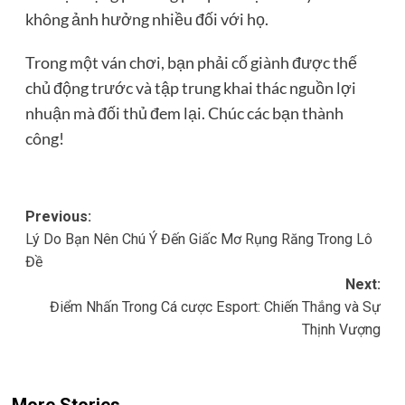
không ảnh hưởng nhiều đối với họ.
Trong một ván chơi, bạn phải cố giành được thế
chủ động trước và tập trung khai thác nguồn lợi
nhuận mà đối thủ đem lại. Chúc các bạn thành
công!
Post
Previous:
Lý Do Bạn Nên Chú Ý Đến Giấc Mơ Rụng Răng Trong Lô
navigation
Đề
Next:
Điểm Nhấn Trong Cá cược Esport: Chiến Thắng và Sự
Thịnh Vượng