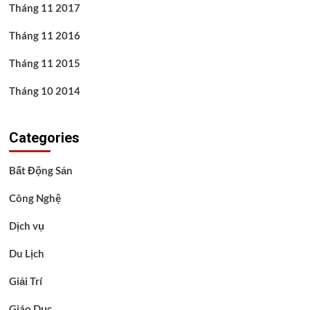
Tháng 11 2017
Tháng 11 2016
Tháng 11 2015
Tháng 10 2014
Categories
Bất Động Sản
Công Nghệ
Dịch vụ
Du Lịch
Giải Trí
Giáo Dục