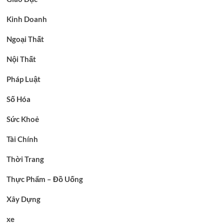
Kinh Doanh
Ngoại Thất
Nội Thất
Pháp Luật
Số Hóa
Sức Khoẻ
Tài Chính
Thời Trang
Thực Phẩm – Đồ Uống
Xây Dựng
xe