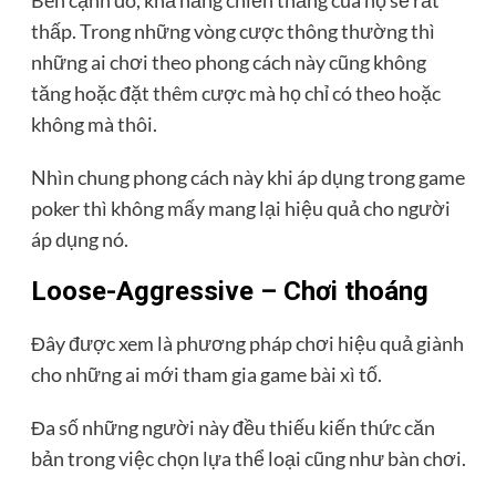
Bên cạnh đó, khả năng chiến thắng của họ sẽ rất
thấp. Trong những vòng cược thông thường thì
những ai chơi theo phong cách này cũng không
tăng hoặc đặt thêm cược mà họ chỉ có theo hoặc
không mà thôi.
Nhìn chung phong cách này khi áp dụng trong game
poker thì không mấy mang lại hiệu quả cho người
áp dụng nó.
Loose-Aggressive – Chơi thoáng
Đây được xem là phương pháp chơi hiệu quả giành
cho những ai mới tham gia game bài xì tố.
Đa số những người này đều thiếu kiến thức căn
bản trong việc chọn lựa thể loại cũng như bàn chơi.