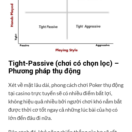
Tight-Passive (chơi có chọn lọc) –
Phương pháp thụ động
Xét về mặt lâu dài, phong cách chơi Poker thụ động
tại casino trực tuyến sẽ có nhiều điểm bất lợi,
không hiệu quả nhiều bởi người chơi khó nắm bắt
được thời cơ tốt ngay cả những lúc bài của họ có
lớn đến đâu đi nữa.