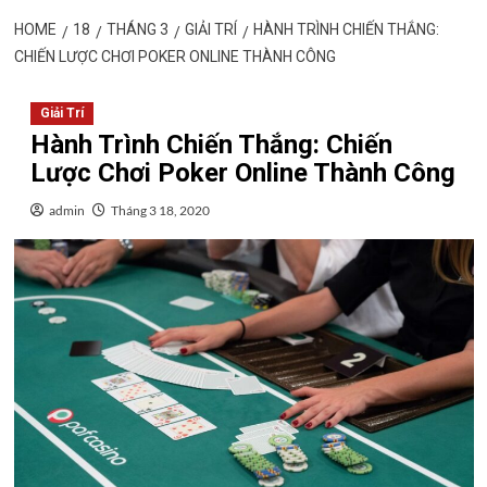
HOME
18
THÁNG 3
GIẢI TRÍ
HÀNH TRÌNH CHIẾN THẮNG:
CHIẾN LƯỢC CHƠI POKER ONLINE THÀNH CÔNG
Giải Trí
Hành Trình Chiến Thắng: Chiến
Lược Chơi Poker Online Thành Công
admin
Tháng 3 18, 2020