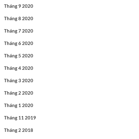
Tháng 9 2020
Tháng 8 2020
Tháng 7 2020
Tháng 6 2020
Tháng 5 2020
Tháng 4 2020
Tháng 3 2020
Tháng 2 2020
Tháng 1 2020
Tháng 11 2019
Tháng 2 2018