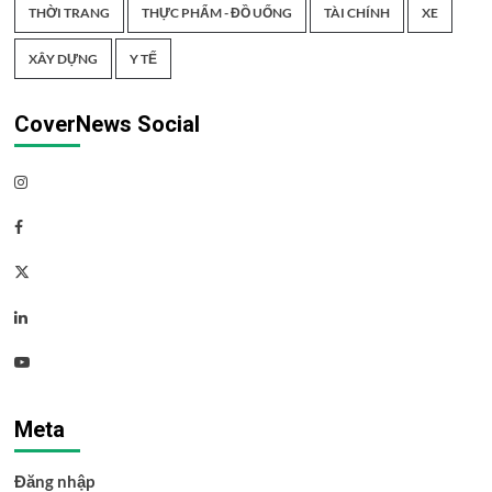
THỜI TRANG
THỰC PHẨM - ĐỒ UỐNG
TÀI CHÍNH
XE
XÂY DỰNG
Y TẾ
CoverNews Social
Instagram
Facebook
Twitter
Linkedin
Youtube
Meta
Đăng nhập