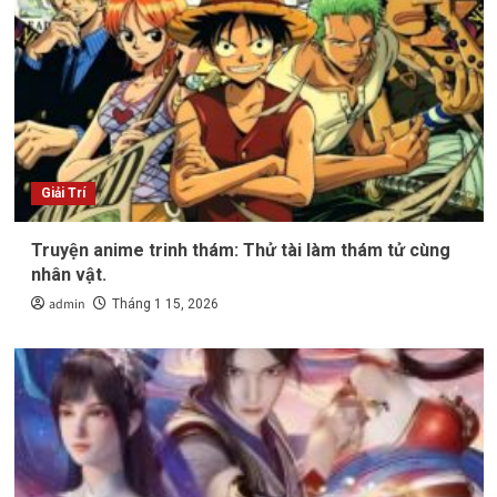
Giải Trí
Truyện anime trinh thám: Thử tài làm thám tử cùng
nhân vật.
admin
Tháng 1 15, 2026