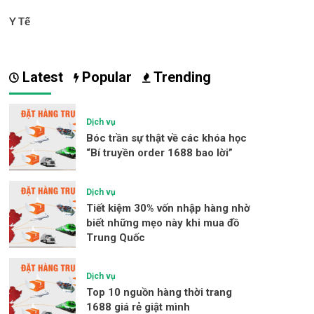
Y Tế
Latest
Popular
Trending
Dịch vụ
Bóc trần sự thật về các khóa học
“Bí truyền order 1688 bao lời”
Dịch vụ
Tiết kiệm 30% vốn nhập hàng nhờ
biết những mẹo này khi mua đồ
Trung Quốc
Dịch vụ
Top 10 nguồn hàng thời trang
1688 giá rẻ giật mình