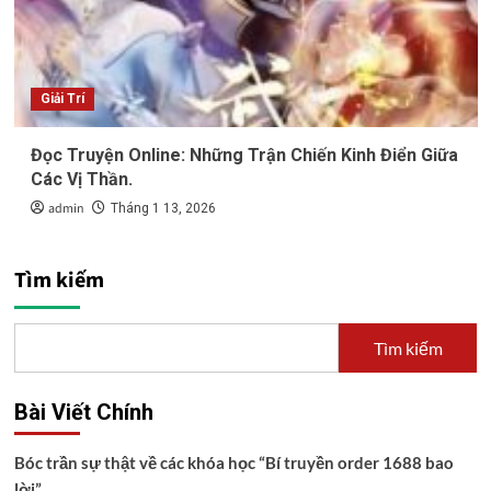
Giải Trí
Đọc Truyện Online: Những Trận Chiến Kinh Điển Giữa
Các Vị Thần.
admin
Tháng 1 13, 2026
Tìm kiếm
Tìm kiếm
Bài Viết Chính
Bóc trần sự thật về các khóa học “Bí truyền order 1688 bao
lời”