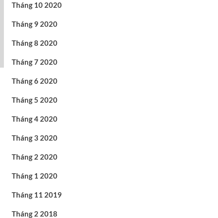
Tháng 10 2020
Tháng 9 2020
Tháng 8 2020
Tháng 7 2020
Tháng 6 2020
Tháng 5 2020
Tháng 4 2020
Tháng 3 2020
Tháng 2 2020
Tháng 1 2020
Tháng 11 2019
Tháng 2 2018