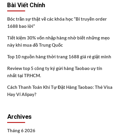
Bài Viết Chính
Bóc trần sự thật về các khóa học “Bí truyền order
1688 bao lời”
Tiết kiệm 30% vốn nhập hàng nhờ biết những mẹo
này khi mua đồ Trung Quốc
Top 10 nguồn hàng thời trang 1688 giá rẻ giật mình
Review top 5 công ty ký gửi hàng Taobao uy tín
nhất tại TP.HCM.
Cách Thanh Toán Khi Tự Đặt Hàng Taobao: Thẻ Visa
Hay Ví Alipay?
Archives
Tháng 6 2026