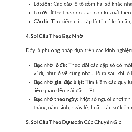
Lô xiên:
Các cặp lô tô gồm hai số khác nhau
Lô rơi từ lô:
Theo dõi các con lô xuất hiện 
Cầu lô:
Tìm kiếm các cặp lô tô có khả năng
4. Soi Cầu Theo Bạc Nhớ
Đây là phương pháp dựa trên các kinh nghiệm
Bạc nhớ lô đề:
Theo dõi các cặp số có mối
ví dụ như lô về cùng nhau, lô ra sau khi lô
Bạc nhớ giải đặc biệt:
Tìm kiếm các quy luậ
liên quan đến giải đặc biệt.
Bạc nhớ theo ngày:
Một số người chơi tin
tháng năm sinh, ngày lễ, hoặc các sự kiện 
5. Soi Cầu Theo Dự Đoán Của Chuyên Gia