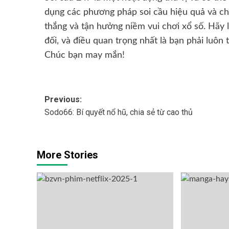
dụng các phương pháp soi cầu hiệu quả và chơ
thắng và tận hưởng niềm vui chơi xổ số. Hãy 
đối, và điều quan trọng nhất là bạn phải luôn 
Chúc bạn may mắn!
Post
Previous:
Sodo66: Bí quyết nổ hũ, chia sẻ từ cao thủ
navigation
More Stories