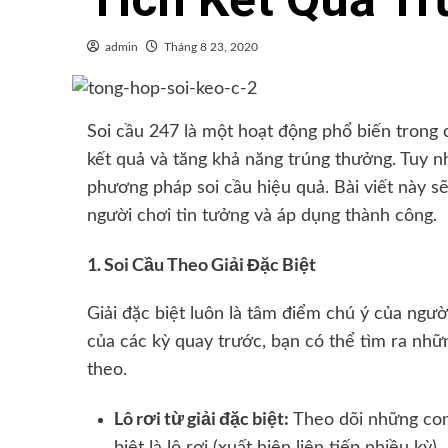
admin
Tháng 8 23, 2020
Soi cầu 247 là một hoạt động phổ biến trong
kết quả và tăng khả năng trúng thưởng. Tuy n
phương pháp soi cầu hiệu quả. Bài viết này s
người chơi tin tưởng và áp dụng thành công.
1. Soi Cầu Theo Giải Đặc Biệt
Giải đặc biệt luôn là tâm điểm chú ý của người
của các kỳ quay trước, bạn có thể tìm ra nhữ
theo.
Lô rơi từ giải đặc biệt:
Theo dõi những con l