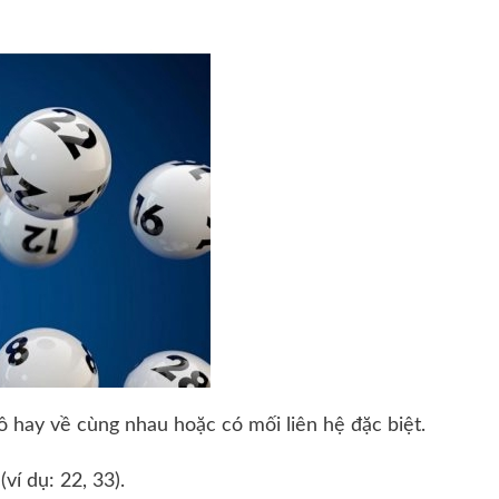
 tô hay về cùng nhau hoặc có mối liên hệ đặc biệt.
ví dụ: 22, 33).