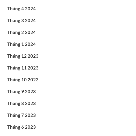
Tháng 4 2024
Tháng 3 2024
Tháng 2 2024
Tháng 1 2024
Tháng 12 2023
Tháng 11 2023
Tháng 10 2023
Tháng 9 2023
Tháng 8 2023
Tháng 7 2023
Tháng 6 2023