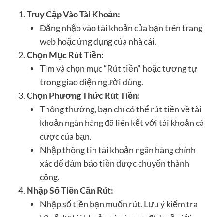
Truy Cập Vào Tài Khoản:
Đăng nhập vào tài khoản của bạn trên trang
web hoặc ứng dụng của nhà cái.
Chọn Mục Rút Tiền:
Tìm và chọn mục “Rút tiền” hoặc tương tự
trong giao diện người dùng.
Chọn Phương Thức Rút Tiền:
Thông thường, bạn chỉ có thể rút tiền về tài
khoản ngân hàng đã liên kết với tài khoản cá
cược của bạn.
Nhập thông tin tài khoản ngân hàng chính
xác để đảm bảo tiền được chuyển thành
công.
Nhập Số Tiền Cần Rút:
Nhập số tiền bạn muốn rút. Lưu ý kiểm tra