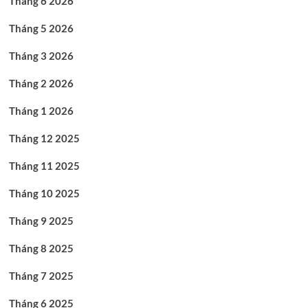
Tháng 6 2026
Tháng 5 2026
Tháng 3 2026
Tháng 2 2026
Tháng 1 2026
Tháng 12 2025
Tháng 11 2025
Tháng 10 2025
Tháng 9 2025
Tháng 8 2025
Tháng 7 2025
Tháng 6 2025