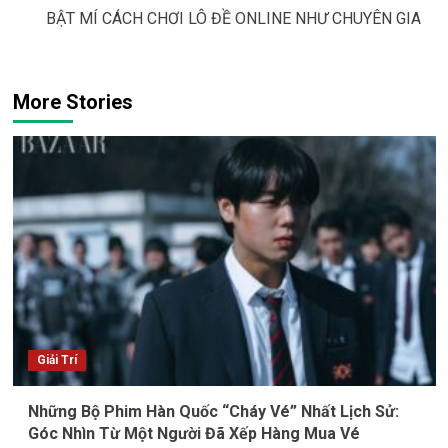
BẬT MÍ CÁCH CHƠI LÔ ĐỀ ONLINE NHƯ CHUYÊN GIA
More Stories
Giải Trí
Những Bộ Phim Hàn Quốc “Cháy Vé” Nhất Lịch Sử:
Góc Nhìn Từ Một Người Đã Xếp Hàng Mua Vé