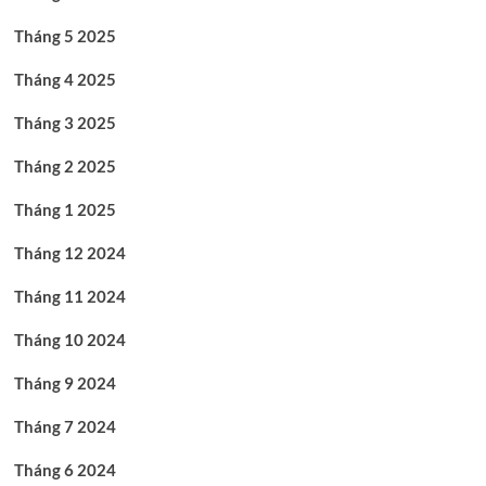
Tháng 5 2025
Tháng 4 2025
Tháng 3 2025
Tháng 2 2025
Tháng 1 2025
Tháng 12 2024
Tháng 11 2024
Tháng 10 2024
Tháng 9 2024
Tháng 7 2024
Tháng 6 2024