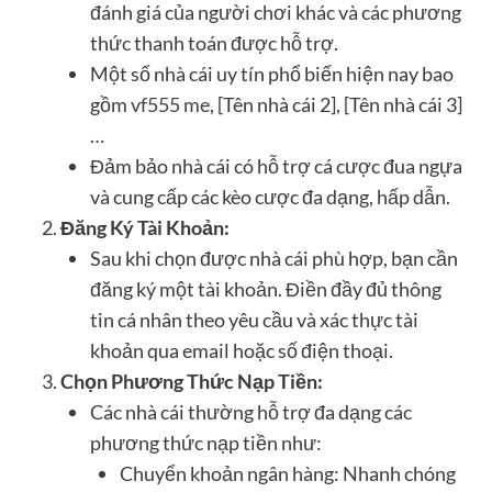
đánh giá của người chơi khác và các phương
thức thanh toán được hỗ trợ.
Một số nhà cái uy tín phổ biến hiện nay bao
gồm
vf555 me
, [Tên nhà cái 2], [Tên nhà cái 3]
…
Đảm bảo nhà cái có hỗ trợ cá cược đua ngựa
và cung cấp các kèo cược đa dạng, hấp dẫn.
Đăng Ký Tài Khoản:
Sau khi chọn được nhà cái phù hợp, bạn cần
đăng ký một tài khoản. Điền đầy đủ thông
tin cá nhân theo yêu cầu và xác thực tài
khoản qua email hoặc số điện thoại.
Chọn Phương Thức Nạp Tiền:
Các nhà cái thường hỗ trợ đa dạng các
phương thức nạp tiền như:
Chuyển khoản ngân hàng: Nhanh chóng