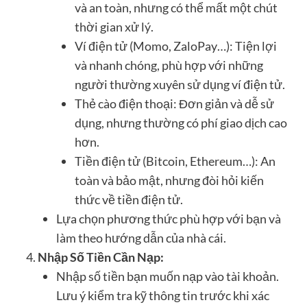
và an toàn, nhưng có thể mất một chút
thời gian xử lý.
Ví điện tử (Momo, ZaloPay…): Tiện lợi
và nhanh chóng, phù hợp với những
người thường xuyên sử dụng ví điện tử.
Thẻ cào điện thoại: Đơn giản và dễ sử
dụng, nhưng thường có phí giao dịch cao
hơn.
Tiền điện tử (Bitcoin, Ethereum…): An
toàn và bảo mật, nhưng đòi hỏi kiến
thức về tiền điện tử.
Lựa chọn phương thức phù hợp với bạn và
làm theo hướng dẫn của nhà cái.
Nhập Số Tiền Cần Nạp:
Nhập số tiền bạn muốn nạp vào tài khoản.
Lưu ý kiểm tra kỹ thông tin trước khi xác