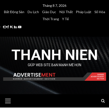
Skip
Tháng 8 7, 2026
to
Bất Động Sản
Du Lịch
Giáo Dục
Nội Thất
Pháp Luật
Số Hóa
content
Thời Trang
Y Tế
Instagram
Facebook
Twitter
Linkedin
Youtube
THANH NIEN
GIÚP WEB SITE BẠN MẠNH MẼ HƠN
Primary
Menu