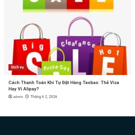
Dịch vụ
Cách Thanh Toán Khi Tự Đặt Hàng Taobao: Thẻ Visa
Hay Ví Alipay?
admin
Tháng 6 2, 2026