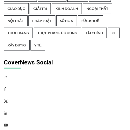
GIÁO DỤC
GIẢI TRÍ
KINH DOANH
NGOẠI THẤT
NỘI THẤT
PHÁP LUẬT
SỐ HÓA
SỨC KHOẺ
THỜI TRANG
THỰC PHẨM - ĐỒ UỐNG
TÀI CHÍNH
XE
XÂY DỰNG
Y TẾ
CoverNews Social
Instagram
Facebook
Twitter
Linkedin
Youtube