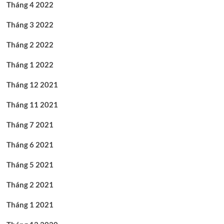
Tháng 4 2022
Tháng 3 2022
Tháng 2 2022
Tháng 1 2022
Tháng 12 2021
Tháng 11 2021
Tháng 7 2021
Tháng 6 2021
Tháng 5 2021
Tháng 2 2021
Tháng 1 2021