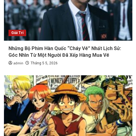
Giải Trí
Những Bộ Phim Hàn Quốc “Cháy Vé” Nhất Lịch Sử:
Góc Nhìn Từ Một Người Đã Xếp Hàng Mua Vé
admin
Tháng 5 5, 2026