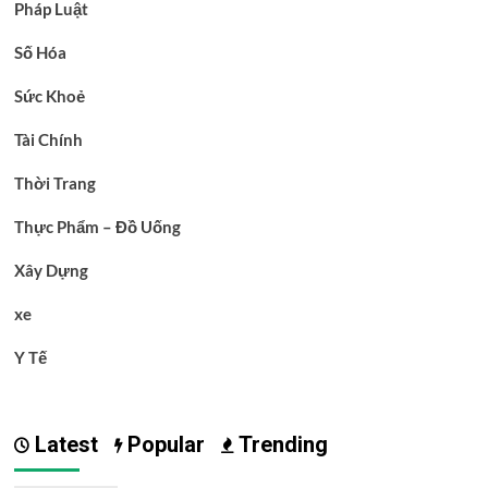
Pháp Luật
Số Hóa
Sức Khoẻ
Tài Chính
Thời Trang
Thực Phẩm – Đồ Uống
Xây Dựng
xe
Y Tế
Latest
Popular
Trending