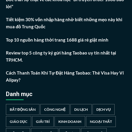
lời”
Tiết kiệm 30% vốn nhập hàng nhờ biết những mẹo này khi
mua đồ Trung Quốc
Top 10 nguồn hàng thời trang 1688 giá rẻ giật mình
Review top 5 công ty ký gửi hàng Taobao uy tín nhất tại
TP.HCM.
Cách Thanh Toán Khi Tự Đặt Hàng Taobao: Thẻ Visa Hay Ví
Alipay?
Danh mục
BẤT ĐỘNG SẢN
CÔNG NGHỆ
DU LỊCH
DỊCH VỤ
GIÁO DỤC
GIẢI TRÍ
KINH DOANH
NGOẠI THẤT