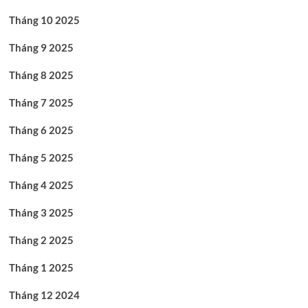
Tháng 10 2025
Tháng 9 2025
Tháng 8 2025
Tháng 7 2025
Tháng 6 2025
Tháng 5 2025
Tháng 4 2025
Tháng 3 2025
Tháng 2 2025
Tháng 1 2025
Tháng 12 2024