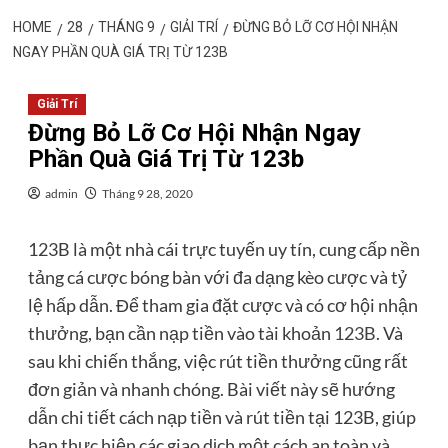
HOME
28
THÁNG 9
GIẢI TRÍ
ĐỪNG BỎ LỠ CƠ HỘI NHẬN
NGAY PHẦN QUÀ GIÁ TRỊ TỪ 123B
Giải Trí
Đừng Bỏ Lỡ Cơ Hội Nhận Ngay
Phần Quà Giá Trị Từ 123b
admin
Tháng 9 28, 2020
123B là một nhà cái trực tuyến uy tín, cung cấp nền
tảng cá cược bóng bàn với đa dạng kèo cược và tỷ
lệ hấp dẫn. Để tham gia đặt cược và có cơ hội nhận
thưởng, bạn cần nạp tiền vào tài khoản
123B
. Và
sau khi chiến thắng, việc rút tiền thưởng cũng rất
đơn giản và nhanh chóng. Bài viết này sẽ hướng
dẫn chi tiết cách nạp tiền và rút tiền tại 123B, giúp
bạn thực hiện các giao dịch một cách an toàn và