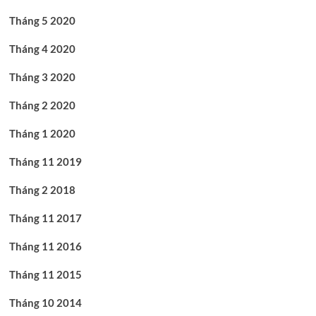
Tháng 5 2020
Tháng 4 2020
Tháng 3 2020
Tháng 2 2020
Tháng 1 2020
Tháng 11 2019
Tháng 2 2018
Tháng 11 2017
Tháng 11 2016
Tháng 11 2015
Tháng 10 2014