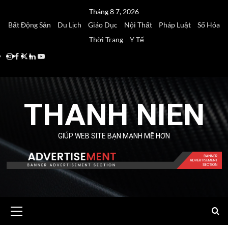
Skip
Tháng 8 7, 2026
to
Bất Động Sản
Du Lịch
Giáo Dục
Nội Thất
Pháp Luật
Số Hóa
content
Thời Trang
Y Tế
Instagram
Facebook
Twitter
Linkedin
Youtube
THANH NIEN
GIÚP WEB SITE BẠN MẠNH MẼ HƠN
Primary
Menu