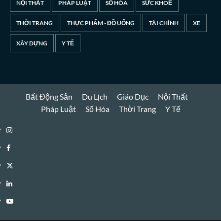
NỘI THẤT
PHÁP LUẬT
SỐ HÓA
SỨC KHOẺ
THỜI TRANG
THỰC PHẨM - ĐỒ UỐNG
TÀI CHÍNH
XE
XÂY DỰNG
Y TẾ
Bất Động Sản
Du Lịch
Giáo Dục
Nội Thất
Pháp Luật
Số Hóa
Thời Trang
Y Tế
Instagram
Facebook
Twitter
Linkedin
Youtube