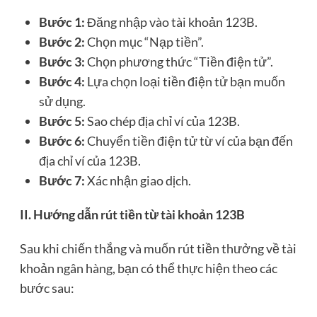
Bước 1:
Đăng nhập vào tài khoản 123B.
Bước 2:
Chọn mục “Nạp tiền”.
Bước 3:
Chọn phương thức “Tiền điện tử”.
Bước 4:
Lựa chọn loại tiền điện tử bạn muốn
sử dụng.
Bước 5:
Sao chép địa chỉ ví của 123B.
Bước 6:
Chuyển tiền điện tử từ ví của bạn đến
địa chỉ ví của 123B.
Bước 7:
Xác nhận giao dịch.
II. Hướng dẫn rút tiền từ tài khoản 123B
Sau khi chiến thắng và muốn rút tiền thưởng về tài
khoản ngân hàng, bạn có thể thực hiện theo các
bước sau: