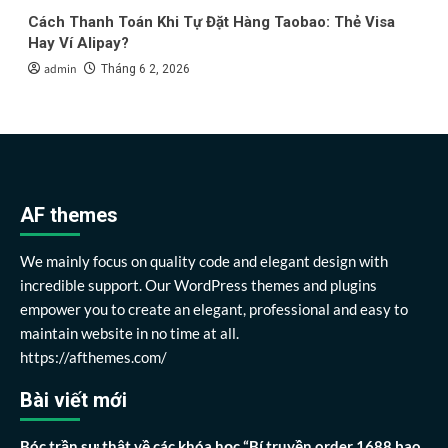
Cách Thanh Toán Khi Tự Đặt Hàng Taobao: Thẻ Visa
Hay Ví Alipay?
admin
Tháng 6 2, 2026
AF themes
We mainly focus on quality code and elegant design with
incredible support. Our WordPress themes and plugins
empower you to create an elegant, professional and easy to
maintain website in no time at all.
https://afthemes.com/
Bài viết mới
Bóc trần sự thật về các khóa học “Bí truyền order 1688 bao