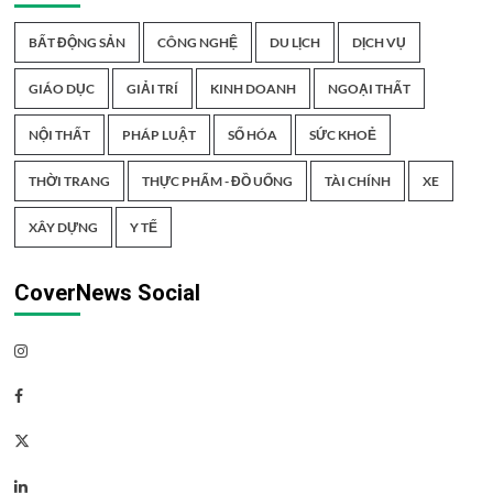
BẤT ĐỘNG SẢN
CÔNG NGHỆ
DU LỊCH
DỊCH VỤ
GIÁO DỤC
GIẢI TRÍ
KINH DOANH
NGOẠI THẤT
NỘI THẤT
PHÁP LUẬT
SỐ HÓA
SỨC KHOẺ
THỜI TRANG
THỰC PHẨM - ĐỒ UỐNG
TÀI CHÍNH
XE
XÂY DỰNG
Y TẾ
CoverNews Social
Instagram
Facebook
Twitter
Linkedin