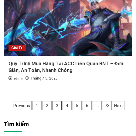
Giải Trí
Quy Trình Mua Hàng Tại ACC Liên Quân BNT – Đơn
Giản, An Toàn, Nhanh Chóng
admin
Tháng 7 5, 2025
Phân
3
…
Previous
1
2
4
5
6
73
Next
trang
Tìm kiếm
bài
viết