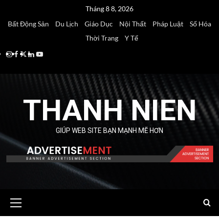
Skip
Tháng 8 8, 2026
to
Bất Động Sản
Du Lịch
Giáo Dục
Nội Thất
Pháp Luật
Số Hóa
content
Thời Trang
Y Tế
Instagram
Facebook
Twitter
Linkedin
Youtube
THANH NIEN
GIÚP WEB SITE BẠN MẠNH MẼ HƠN
Primary
Menu