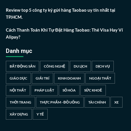
Review top 5 công ty ký gửi hàng Taobao uy tín nhất tại
TP.HCM.
Cách Thanh Toán Khi Tự Đặt Hàng Taobao: Thẻ Visa Hay Ví
Alipay?
Danh mục
BẤT ĐỘNG SẢN
CÔNG NGHỆ
DU LỊCH
DỊCH VỤ
GIÁO DỤC
GIẢI TRÍ
KINH DOANH
NGOẠI THẤT
NỘI THẤT
PHÁP LUẬT
SỐ HÓA
SỨC KHOẺ
THỜI TRANG
THỰC PHẨM - ĐỒ UỐNG
TÀI CHÍNH
XE
XÂY DỰNG
Y TẾ